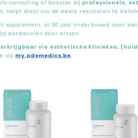
als aanvulling of booster bij
professionele, e
, helpt Biosil om de beste resultaten te behal
ch supplement, al 30 jaar onderbouwd door we
ijd aanbevolen door artsen.
verkrijgbaar via esthetische klinieken, (hui
e via
my.ademedics.be
.