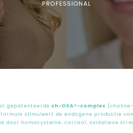
PROFESSIONAL
n
et gepatenteerde
ch-OSA®-complex
(choline-
 formule stimuleert de endogene productie van
 door homocysteïne, cortisol, oxidatieve stres