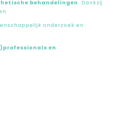
sthetische behandelingen
. Dankzij
en.
tenschappelijk onderzoek en
d)professionals en