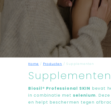
Home
/
Producten
/
Supplementen
Supplemente
Biosil® Professional SKIN
bevat h
in combinatie met
selenium
. Deze
en helpt beschermen tegen afbraak