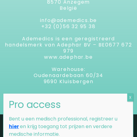
8570 Anzegem
België
info@ademedics.be
+32 (0)56 32 95 38
Ademedics is een geregistreerd
handelsmerk van Adephar BV – BE0677 672
979
www.adephar.be
Warehouse:
Oudenaardebaan 60/34
9690 Kluisbergen
Copyright 2026 Ademedics.eu |
Bent u een medisch professional, registreer u
×
Disclaimer
Privacybeleid
Door verder te surfen op onze website, ga
hier
en krijg toegang tot prijzen en verdere
Cookieverklaring
je akkoord met het gebruik van deze
medische informatie.